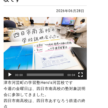
2026年06月28日
動
画
プ
レ
ー
ヤ
ー
00:00
00:04
津市河芸町の学習塾Hero’s河芸校です
今週の金曜日は、四日市南高校の塾対象説明
会に参加してきました。
四日市南高校は、四日市あすなろう鉄道の終
点