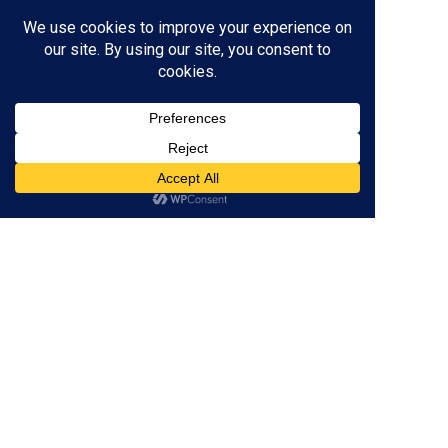
三重県津市の
個別指導塾
なら
×
低価格
学び
が身に付く！
059-261-8130
営業時間 / 16:00～22:00
（土日定休）
※テスト前の土曜日は開校
資料請求
無料体験