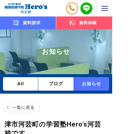
資料請求
無料体験
お知らせ
All
ブログ
お知らせ
一覧に戻る
津市河芸町の学習塾Hero’s河芸
校です