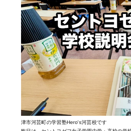
津市河芸町の学習塾Hero’s河芸校です