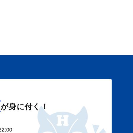
び
が身に付く！
2:00