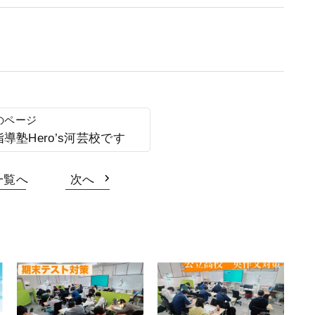
塾Hero’s河芸校です
一覧へ
次へ