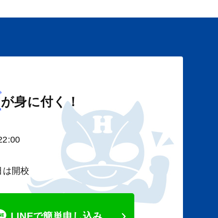
び
が身に付く！
2:00
日は開校
LINEで簡単申し込み