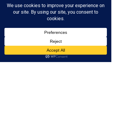
三重県津市の
個別指導塾
なら
×
低価格
学び
が身に付く！
059-261-8130
営業時間 / 16:00～22:00
（土日定休）
※テスト前の土曜日は開校
資料請求
無料体験