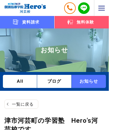
資料請求
無料体験
お知らせ
All
ブログ
お知らせ
一覧に戻る
津市河芸町の学習塾 Hero’s河
芸校です。