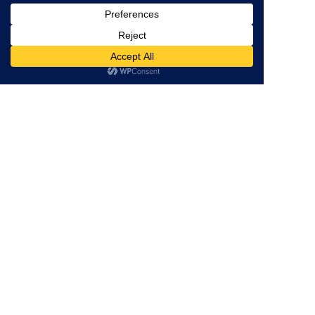
三重県津市の
個別指導塾
なら
×
低価格
学び
が身に付く！
059-261-8130
営業時間 / 16:00～22:00
（土日定休）
※テスト前の土曜日は開校
資料請求
無料体験
LINEで簡単申し込み