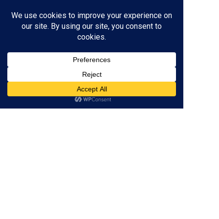
三重県津市の
個別指導塾
なら
×
低価格
学び
が身に付く！
059-261-8130
営業時間 / 16:00～22:00
（土日定休）
※テスト前の土曜日は開校
資料請求
無料体験