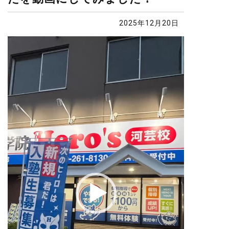
2025年12月20日
動
画
プ
レ
ー
ヤ
ー