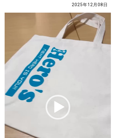
2025年12月08日
動
画
プ
レ
ー
ヤ
ー