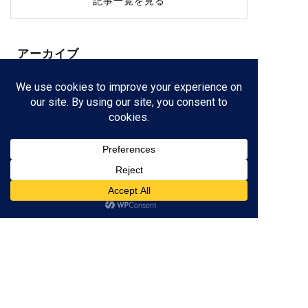
記事一覧を見る
アーカイブ
三重県津市の
個別指導塾
なら
×
低価格
学び
が身に付く！
059-261-8130
営業時間 / 16:00～22:00
（土日定休）
※テスト前の土曜日は開校
資料請求