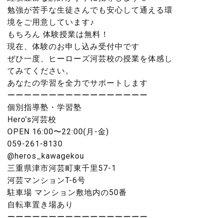
勉強が苦手な生徒さんでも安心して通える環
境をご用意しています♪
もちろん 体験授業は無料！
現在、体験のお申し込み受付中です
ぜひ一度、ヒーローズ河芸校の授業を体感し
てみてください。
あなたの学習を全力でサポートします
ーーーーーーーーーーーーーーーーー
個別指導塾・学習塾
Hero’s河芸校
OPEN 16:00〜22:00(月-金)
059-261-8130
@heros_kawagekou
三重県津市河芸町東千里57-1
河芸マンションT-6号
駐車場 マンション敷地内の50番
自転車置き場あり
ーーーーーーーーーーーーーーーーー