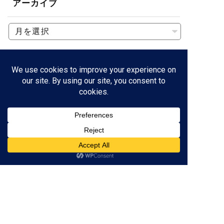
アーカイブ
三重県津市の
個別指導塾
なら
×
低価格
学び
が身に付く！
059-261-8130
営業時間 / 16:00～22:00
（土日定休）
※テスト前の土曜日は開校
資料請求