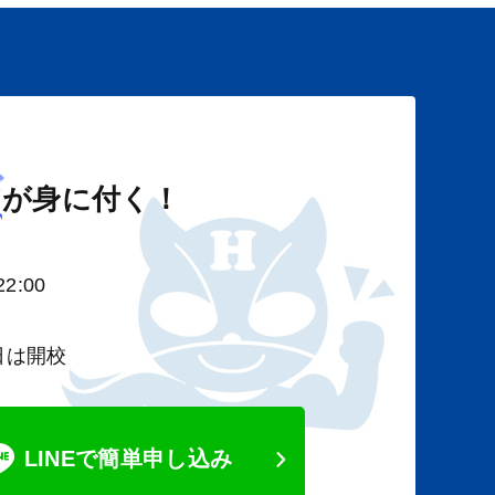
び
が身に付く！
2:00
日は開校
LINEで簡単申し込み