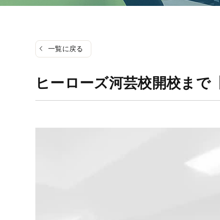
一覧に戻る
ヒーローズ河芸校開校まで
動
画
プ
レ
ー
ヤ