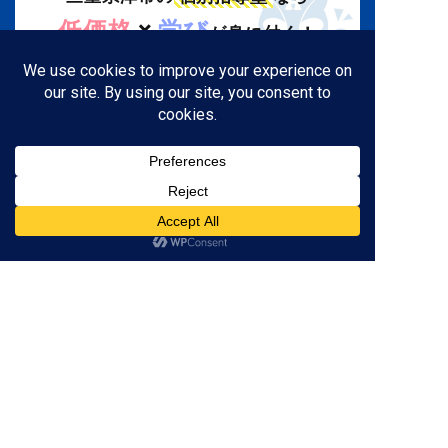
×
低価格
学び
が身に付く！
059-261-8130
営業時間 / 16:00～22:00
（土日定休）
※テスト前の土曜日は開校
資料請求
無料体験
LINEで簡単申し込み